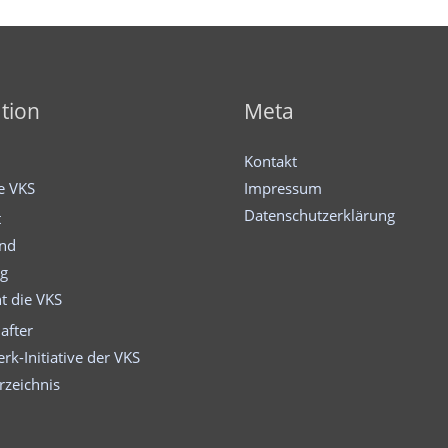
tion
Meta
Kontakt
ie VKS
Impressum
Datenschutzerklärung
t
and
ng
t die VKS
after
rk-Initiative der VKS
rzeichnis