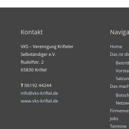
Kontakt
Naviga
VKS – Vereinigung Krifteler
Home
Selbständiger e.V.
Das ist d
Rudolfstr. 2
Beitrit
65830 Kriftel
Vorst
Satzu
T
06192 44244
Das mach
info@vks-kriftel.de
Botsch
www.vks-kriftel.de
Netzwe
Firmenve
Jobs
Termine