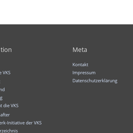
tion
Meta
Kontakt
ie VKS
Impressum
Datenschutzerklärung
t
and
ng
t die VKS
after
rk-Initiative der VKS
rzeichnis