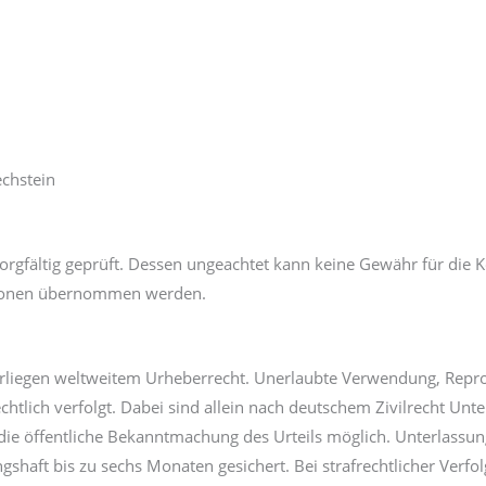
echstein
gfältig geprüft. Dessen ungeachtet kann keine Gewähr für die Korr
ationen übernommen werden.
nterliegen weltweitem Urheberrecht. Unerlaubte Verwendung, Repr
echtlich verfolgt. Dabei sind allein nach deutschem Zivilrecht U
 die öffentliche Bekanntmachung des Urteils möglich. Unterlass
aft bis zu sechs Monaten gesichert. Bei strafrechtlicher Verfolgu