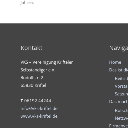
Jahren.
Kontakt
Naviga
VKS – Vereinigung Krifteler
Home
Selbständiger e.V.
Das ist d
Rudolfstr. 2
Beitrit
65830 Kriftel
Vorst
Satzu
T
06192 44244
Das mach
info@vks-kriftel.de
Botsch
www.vks-kriftel.de
Netzwe
Firmenve