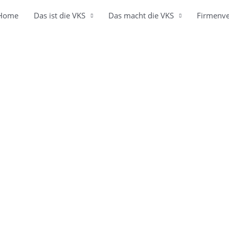
Home
Das ist die VKS
Das macht die VKS
Firmenve