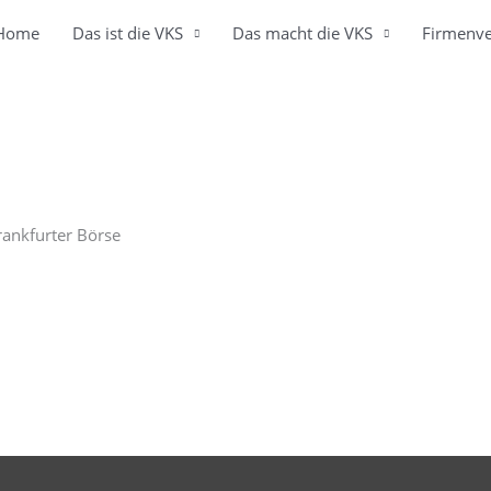
Home
Das ist die VKS
Das macht die VKS
Firmenve
rankfurter Börse