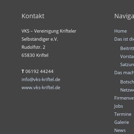
Kontakt
Naviga
VKS – Vereinigung Krifteler
Home
Selbständiger e.V.
Das ist d
Rudolfstr. 2
Beitrit
65830 Kriftel
Vorst
Satzu
T
06192 44244
Das mach
info@vks-kriftel.de
Botsch
www.vks-kriftel.de
Netzwe
Firmenve
Jobs
Termine
Galerie
News