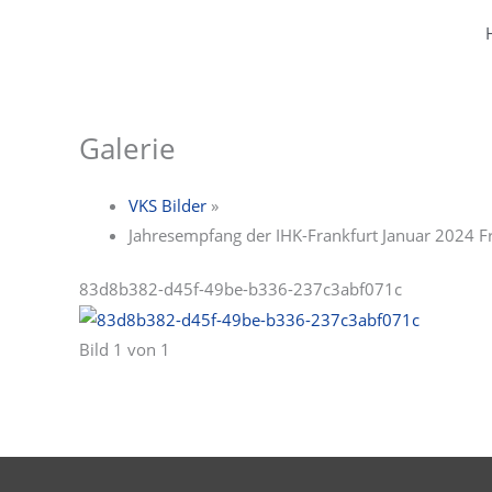
Zum
Inhalt
springen
Galerie
VKS Bilder
»
Jahresempfang der IHK-Frankfurt Januar 2024 F
83d8b382-d45f-49be-b336-237c3abf071c
Bild 1 von 1