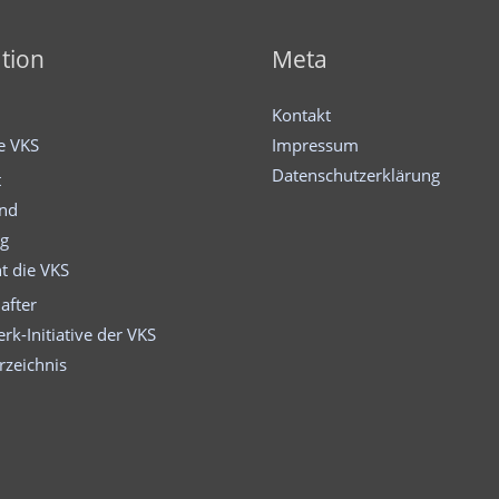
tion
Meta
Kontakt
ie VKS
Impressum
Datenschutzerklärung
t
and
ng
t die VKS
after
rk-Initiative der VKS
rzeichnis