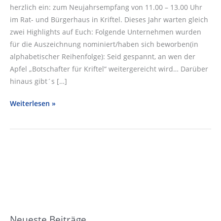
herzlich ein: zum Neujahrsempfang von 11.00 – 13.00 Uhr
im Rat- und Bürgerhaus in Kriftel. Dieses Jahr warten gleich
zwei Highlights auf Euch: Folgende Unternehmen wurden
für die Auszeichnung nominiert/haben sich beworben(in
alphabetischer Reihenfolge): Seid gespannt, an wen der
Apfel „Botschafter für Kriftel“ weitergereicht wird… Darüber
hinaus gibt´s […]
Newsletter
Weiterlesen »
vom
19.12.2022
Neueste Beiträge