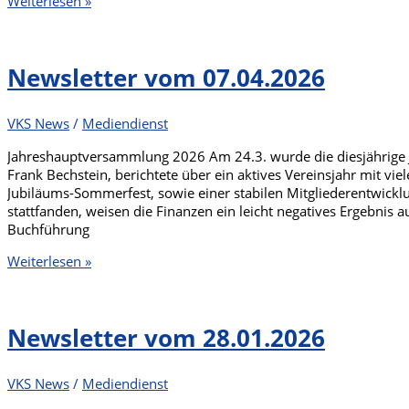
Weiterlesen »
vom
28.05.2026
Newsletter vom 07.04.2026
VKS News
/
Mediendienst
Jahreshauptversammlung 2026 Am 24.3. wurde die diesjährige 
Frank Bechstein, berichtete über ein aktives Vereinsjahr mit 
Jubiläums-Sommerfest, sowie einer stabilen Mitgliederentwicklu
stattfanden, weisen die Finanzen ein leicht negatives Ergebnis 
Buchführung
Newsletter
Weiterlesen »
vom
07.04.2026
Newsletter vom 28.01.2026
VKS News
/
Mediendienst