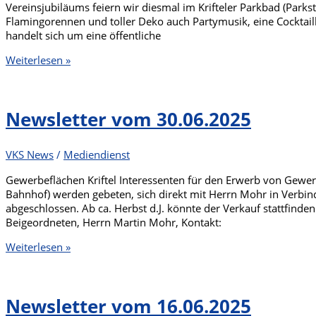
Vereinsjubiläums feiern wir diesmal im Krifteler Parkbad (Parkst
Flamingorennen und toller Deko auch Partymusik, eine Cocktai
handelt sich um eine öffentliche
VKS
Weiterlesen »
Sundowner
Sommerfest
Newsletter vom 30.06.2025
VKS News
/
Mediendienst
Gewerbeflächen Kriftel Interessenten für den Erwerb von Gewer
Bahnhof) werden gebeten, sich direkt mit Herrn Mohr in Verbind
abgeschlossen. Ab ca. Herbst d.J. könnte der Verkauf stattfinden
Beigeordneten, Herrn Martin Mohr, Kontakt:
Newsletter
Weiterlesen »
vom
30.06.2025
Newsletter vom 16.06.2025