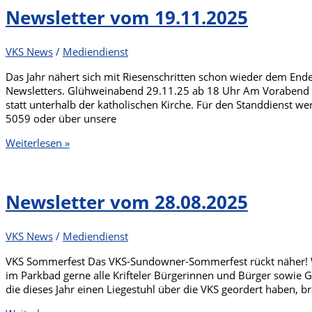
Newsletter vom 19.11.2025
VKS News
/
Mediendienst
Das Jahr nähert sich mit Riesenschritten schon wieder dem End
Newsletters. Glühweinabend 29.11.25 ab 18 Uhr Am Vorabend
statt unterhalb der katholischen Kirche. Für den Standdienst we
5059 oder über unsere
Newsletter
Weiterlesen »
vom
19.11.2025
Newsletter vom 28.08.2025
VKS News
/
Mediendienst
VKS Sommerfest Das VKS-Sundowner-Sommerfest rückt näher! W
im Parkbad gerne alle Krifteler Bürgerinnen und Bürger sowie Gä
die dieses Jahr einen Liegestuhl über die VKS geordert haben, b