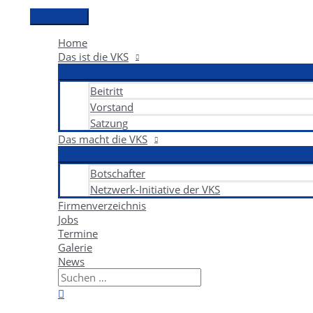
Zum
Hauptmenü
Inhalt
springen
Home
Das ist die VKS
Beitritt
Vorstand
Satzung
Das macht die VKS
Botschafter
Netzwerk-Initiative der VKS
Firmenverzeichnis
Jobs
Termine
Galerie
News
Suchen
nach:
Suchen