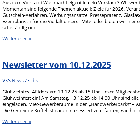
Aus dem Vorstand Was macht eigentlich ein Vorstand? Wir werd
Momentan sind folgende Themen aktuell: Ziele für 2026, Veran
Gutschein-Verfahren, Werbungsansätze, Pressepräsenz, Glasfas
Exemplarisch für die Vielfalt unserer Mitglieder bieten wir hier
selbständig und
Newsletter
Weiterlesen »
vom
28.01.2026
Newsletter vom 10.12.2025
VKS News
/
sidis
Glühweinfest 4Riders am 13.12.25 ab 15 Uhr Unser Mitgliedsbetr
Glühweinfest ein! Am Samstag, 13.12.25 ab 14.30 Uhr sind alle 
eingeladen. Miet-Gewerberäume in den „Handwerkerparks“ – Anf
Die Gemeinde Kriftel ist daran interessiert zu erfahren, wie hoc
Newsletter
Weiterlesen »
vom
10.12.2025