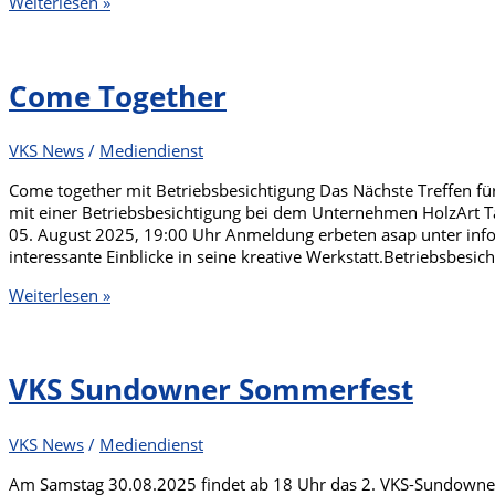
Newsletter
Weiterlesen »
vom
28.08.2025
Come Together
VKS News
/
Mediendienst
Come together mit Betriebsbesichtigung Das Nächste Treffen für
mit einer Betriebsbesichtigung bei dem Unternehmen HolzArt Ta
05. August 2025, 19:00 Uhr Anmeldung erbeten asap unter info@
interessante Einblicke in seine kreative Werkstatt.Betriebsbesi
Come
Weiterlesen »
Together
VKS Sundowner Sommerfest
VKS News
/
Mediendienst
Am Samstag 30.08.2025 findet ab 18 Uhr das 2. VKS-Sundowner