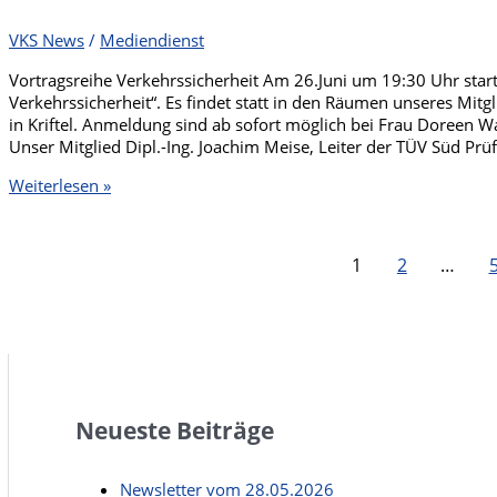
VKS News
/
Mediendienst
Vortragsreihe Verkehrssicherheit Am 26.Juni um 19:30 Uhr star
Verkehrssicherheit“. Es findet statt in den Räumen unseres M
in Kriftel. Anmeldung sind ab sofort möglich bei Frau Doreen 
Unser Mitglied Dipl.-Ing. Joachim Meise, Leiter der TÜV Süd Prüf
Newsletter
Weiterlesen »
vom
16.06.2025
1
2
…
Neueste Beiträge
Newsletter vom 28.05.2026