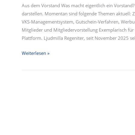
Aus dem Vorstand Was macht eigentlich ein Vorstand?
darstellen. Momentan sind folgende Themen aktuell: Zi
VKS-Managementsystem, Gutschein-Verfahren, Werbun
Mitglieder und Mitgliedervorstellung Exemplarisch für d
Plattform. Ljudmilla Regeniter, seit November 2025 se
Newsletter
Weiterlesen »
vom
28.01.2026