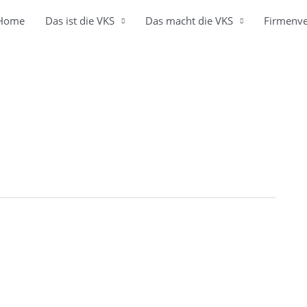
Home
Das ist die VKS
Das macht die VKS
Firmenve