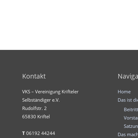
Kontakt
Naviga
VKS – Vereinigung Krifteler
Home
Selbständiger e.V.
Das ist d
Rudolfstr. 2
Beitrit
65830 Kriftel
Vorst
Satzu
T
06192 44244
Das mach