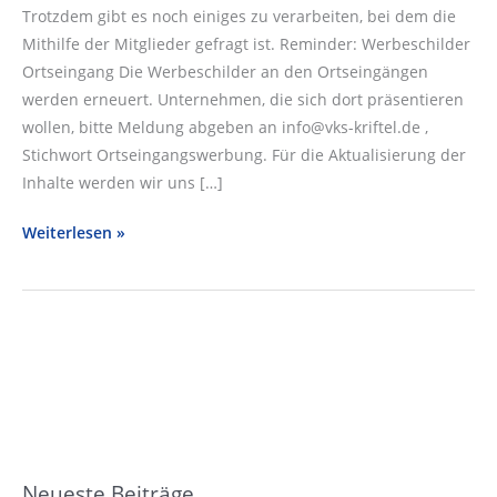
Trotzdem gibt es noch einiges zu verarbeiten, bei dem die
Mithilfe der Mitglieder gefragt ist. Reminder: Werbeschilder
Ortseingang Die Werbeschilder an den Ortseingängen
werden erneuert. Unternehmen, die sich dort präsentieren
wollen, bitte Meldung abgeben an info@vks-kriftel.de ,
Stichwort Ortseingangswerbung. Für die Aktualisierung der
Inhalte werden wir uns […]
Newsletter
Weiterlesen »
vom
26.11.2024
Neueste Beiträge