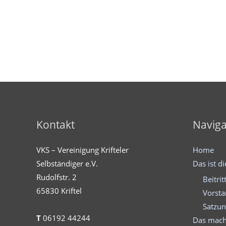
Kontakt
Naviga
VKS – Vereinigung Krifteler
Home
Selbständiger e.V.
Das ist d
Rudolfstr. 2
Beitrit
65830 Kriftel
Vorst
Satzu
T
06192 44244
Das mach