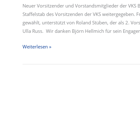
Neuer Vorsitzender und Vorstandsmitglieder der VKS
Staffelstab des Vorsitzenden der VKS weitergegeben. F
gewählt, unterstützt von Roland Stüben, der als 2. Vor
Ulla Russ. Wir danken Björn Hellmich für sein Engage
Newsletter
Weiterlesen »
vom
27.04.2023