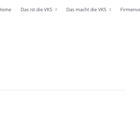
Home
Das ist die VKS
Das macht die VKS
Firmenve